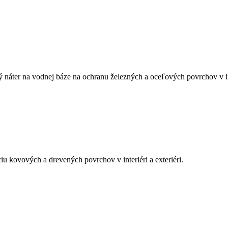
 vodnej báze na ochranu železných a oceľových povrchov v interi
vových a drevených povrchov v interiéri a exteriéri.