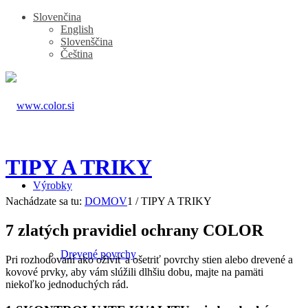
Slovenčina
English
Slovenščina
Čeština
TIPY A TRIKY
Výrobky
Nachádzate sa tu:
DOMOV
1
/
TIPY A TRIKY
7 zlatých pravidiel ochrany COLOR
Drevené povrchy
Pri rozhodovaní ako oživiť a ošetriť povrchy stien alebo drevené a
kovové prvky, aby vám slúžili dlhšiu dobu, majte na pamäti
niekoľko jednoduchých rád.