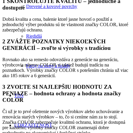
1 SKONTROLUJTE KVALITU
– jednoduché a
Drevené a kovové povrchy
dostupné
Dobrá kvalita a cena, balenie ktoré jasne hovorí o použití a
jednoduchý výber produktu sú tie vlastnosti značky COLOR, ktoré
zabezpečujú ochranu.
Riedidlá
2 ZVÁŽTE POZNATKY NIEKOĽKÝCH
GENERÁCIÍ
– zvoľte si výrobky s tradíciou
Rovnako ako sa remeslo odovzdáva z generácie na generáciu,
výrobcovia náterov COLOR si taktiež budujú tradíciu na
Farby na steny a fasády
poznatkoch. Výrobky značky COLOR s potešením chránia už viac
ako 185 rokov a 6 generácií.
3 ZVOĽTE SI NAJLEPŠIU HODNOTU ZA
PENIAZE
– hodnota ochrany a hodnota značky
TDS
COLOR
Či už je to prvé ošetrenie nových výrobkov alebo uchovávanie a
renovácia starých výrobkov – to, čo si ceníme nám za to stojí.
Značka COLOR zabezpečuje kvalitnú ochranu, ktorá je dostupná
UDRŽATEĽNOSŤ
pre každého; výrobky značky COLOR znamenajú dobre
rozhodnutie po ekonomickej i funkčnej stránke.