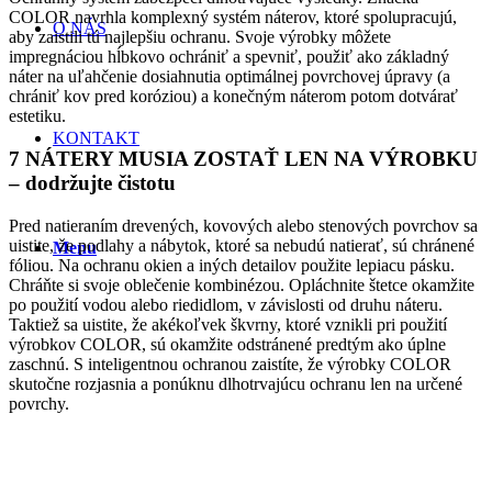
COLOR navrhla komplexný systém náterov, ktoré spolupracujú,
O NÁS
aby zaistili tú najlepšiu ochranu. Svoje výrobky môžete
impregnáciou hĺbkovo ochrániť a spevniť, použiť ako základný
náter na uľahčenie dosiahnutia optimálnej povrchovej úpravy (a
chrániť kov pred koróziou) a konečným náterom potom dotvárať
estetiku.
KONTAKT
7 NÁTERY MUSIA ZOSTAŤ LEN NA VÝROBKU
– dodržujte čistotu
Pred natieraním drevených, kovových alebo stenových povrchov sa
uistite, že podlahy a nábytok, ktoré sa nebudú natierať, sú chránené
Menu
fóliou. Na ochranu okien a iných detailov použite lepiacu pásku.
Chráňte si svoje oblečenie kombinézou. Opláchnite štetce okamžite
po použití vodou alebo riedidlom, v závislosti od druhu náteru.
Taktiež sa uistite, že akékoľvek škvrny, ktoré vznikli pri použití
výrobkov COLOR, sú okamžite odstránené predtým ako úplne
zaschnú. S inteligentnou ochranou zaistíte, že výrobky COLOR
skutočne rozjasnia a ponúknu dlhotrvajúcu ochranu len na určené
povrchy.