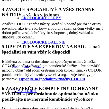
4 ZVOĽTE SPOĽAHLIVÉ A VŠESTRANNÉ
NÁTERY
– všetko v jednom
EKOLOGICKÉ FARBY
Značka COLOR zahŕňa nátery, ktoré sú vhodné pre rôzne druhy
povrchov, ako je drevo, kovy a povrchy stien, pričom všetky majú
dobrú priľnavosť, dobrú kryciu schopnosť, dobrý vzhľad a
dlhotrvajúcu ochranu.
EKOLOGICKÉ BALENIE
5 OPÝTAJTE SA EXPERTOV NA RADU
– naši
špecialisti sú vám vždy k dispozícii
Efektívna ochrana sa dosiahne len spoločným úsilím. Značka
COLOR ponúka zákazníkom poradenské služby. Pre obzvlášť
Často kladené otázky
náročnú oblasť ohľadom ošetrenia proti korózií, značka COLOR
ponúka technický zákaznícky servis a organizuje tréningy pre
partnerov.
Opýtajte sa špecialistov značky COLOR
6 ZABEZPEČTE KOMPLETNÝ OCHRANNÝ
TIPY A TRIKY
SYSTÉM
– pre dosiahnutie optimálneho účinku
používajte navrhované kombinácie výrobkov
Ochranný systém zabezpečí dlhotrvajúce výsledky. Značka