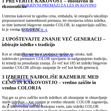
1 PREVERITE KAKOVOST
– enostavno in
POKRIVNI PREMAZI ZA LES IN KOVINO
ekonomično
Ustrezna kakovost in ugodna cena, embalaža, ki omogoča takojšnjo
prepoznavnost namembnosti premaza, ter enostavna izbira izdelka,
so tiste lastnosti blagovne znamke COLOR, ki zagotavljajo zaščito,
ki je vredna COLORJA.
RAZREDČILA
2 UPOŠTEVAJTE ZNANJE VEČ GENERACIJ
–
izbirajte izdelke s tradicijo
Kot se obrtniška spretnost predaja s staršev na otroke, tudi
ZIDNE IN FASADNE BARVE
izdelovalci premazov COLOR razvijamo in nadgrajujemo tradicijo,
ki temelji na prenašanju znanja. Že več kot 185 let izdelki blagovne
znamke COLOR uživajo zaupanje že več kot šestih generacij.
3 IZBERITE NAJBOLJŠE RAZMERJE MED
Tehnični listi
CENO IN KAKOVOSTJO
– vredno zaščite in
vredno COLORJA
Naj gre za prvo zaščito novih izdelkov ali ohranjanje in obnavljanje
starih izdelkov – kar cenimo je vredno ohraniti. COLOR zagotavlja,
TRAJNOSTNOST
da je kakovostna zaščita dostopna vsem, zato izdelki COLOR
predstavljajo funkcionalno in hkrati ekonomično nakupno odločitev.