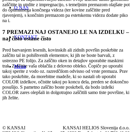
zaščitite in utrdite z impregnacijo, s temeljnim premazom olajšate pot
O NAS
do optimalnega končnega videza (ter kovine zaščitite pred
rjavenjem), s končnim premazom pa estetskemu videzu dodate piko
na i.
7 PREMAZI NAJ OSTANEJO LE NA IZDELKU
–
KONTAKT
naj čisto ostane čisto
Pred barvanjem lesenih, kovinskih ali zidnih površin poskrbite za
zaščito tal in pohištvenih elementov, ki jih ne boste barvali, z
ustrezno PE folijo. Za zaščito oken in detajlov uporabite maskirni
trak. Zaščitite vaša oblačila z delovno obleko. Čopiče po uporabi
Menu
takoj sperite z vodo oz. razredčilom odvisno od vrste premaza. Prav
tako poskrbite, da morebitne madeže, ki so nastali ob uporabi
COLOR izdelkov, očistite takoj po koncu dela, preden se dokončno
posušijo. S pametno zaščito boste poskrbeli, da bodo izdelki
COLOR zares olepšali in dolgotrajno zaščitili samo tiste površine, ki
jih želite.
© KANSAI
KANSAI HELIOS Slovenija d.o.o.