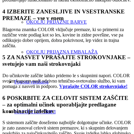
4 IZBERITE ZANESLJIVE IN VSESTRANSKE
PREMAZE
– vse v enem
OKOLJU PRIJAZNE BARVE
Blagovna znamka COLOR vključuje premaze, ki so primerni za
različne vrste podlag kot so les, kovine in zidne površine, vse pa
odlikujejo dober oprijem, dobra pokrivnost, lep videz in trajna
zaščita.
OKOLJU PRIJAZNA EMBALAŽA
5 ZA NASVET VPRAŠAJTE STROKOVNJAKE
–
svetujejo vam naši strokovnjaki
Do učinkovite zaščite lahko pridemo le s skupnimi napori. COLOR
svojim kupcem nudi odzivno tehnično-svetovalno službo, ki vam
Pogosta vprašanja
pomaga z nasveti in podporo.
Vprašajte COLOR strokovnjake!
6 POSKRBITE ZA CELOVIT SISTEM ZAŠČITE
– za optimalni učinek uporabljajte predlagane
kombinacije izdelkov
NASVETI IN TRIKI
S sistemom zaščite dosežemo najboljše dolgotrajne učinke. COLOR
je zato zasnoval celovit sistem premazov, ki s skupnim delovanjem
poskrbijo za najučinkovitejšo zaščito. Svoje izdelke lahko globinsko