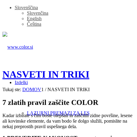
Slovenščina
Slovenčina
English
Čeština
NASVETI IN TRIKI
Izdelki
Tukaj ste:
DOMOV
1
/
NASVETI IN TRIKI
7 zlatih pravil zaščite COLOR
LAZURNI PREMAZI ZA LES
Kadar izbirate s čim boste olepšali in zaščitili zidne površine, lesene
ali kovinske elemente, da vam bodo še dolgo služili, pomislite na
nekaj preprostih pravil uspešnega dela.