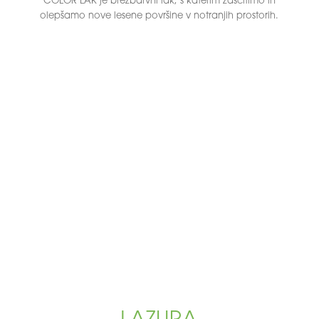
COLOR LAK je brezbarvni lak, s katerim zaščitimo in
olepšamo nove lesene površine v notranjih prostorih.