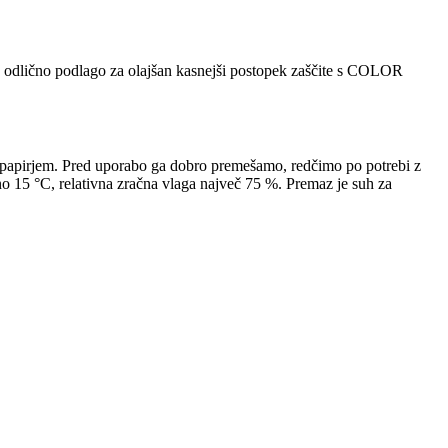
lično podlago za olajšan kasnejši postopek zaščite s COLOR
jem. Pred uporabo ga dobro premešamo, redčimo po potrebi z
o 15 °C, relativna zračna vlaga največ 75 %. Premaz je suh za