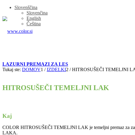
Slovenščina
Slovenčina
English
Čeština
LAZURNI PREMAZI ZA LES
Tukaj ste:
DOMOV
1
/
IZDELKI
2
/
HITROSUŠEČI TEMELJNI L
HITROSUŠEČI TEMELJNI LAK
Kaj
COLOR HITROSUŠEČI TEMELJNI LAK je temeljni premaz za zaščito
LAKA.