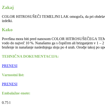
Zakaj
COLOR HITROSUŠEČI TEMELJNI LAK omogoča, da pri obdelavi poljubn
izdelki.
Kako
Površina mora biti pred nanosom COLOR HITROSUŠEČEGA TEMELJNE
vodo do največ 10 %. Nanašamo ga s čopičem ali brizganjem v 1 – 2 sl
brušenje in nanašanje naslednjega sloja po 4 urah. Orodje takoj po up
TEHNIČNA DOKUMENTACIJA:
PRENESI
Varnostni list:
PRENESI
Embalažne enote:
0.75 l