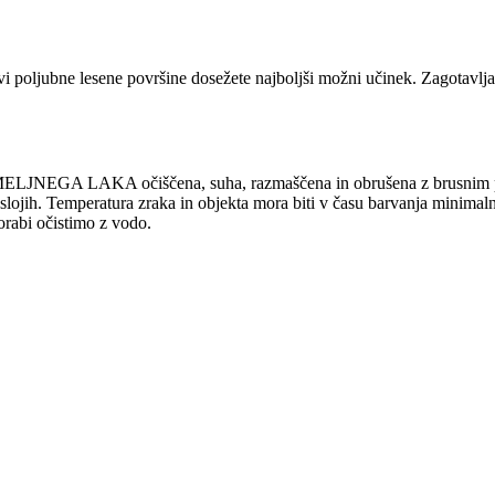
e lesene površine dosežete najboljši možni učinek. Zagotavlja od
GA LAKA očiščena, suha, razmaščena in obrušena z brusnim papir
ojih. Temperatura zraka in objekta mora biti v času barvanja minimaln
orabi očistimo z vodo.