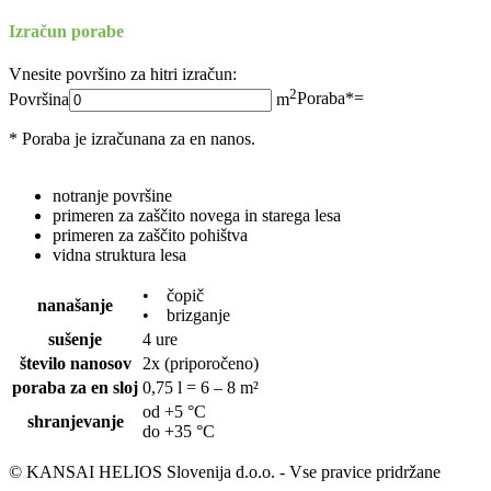
Izračun porabe
Vnesite površino za hitri izračun:
2
Površina
m
Poraba*
=
* Poraba je izračunana za en nanos.
notranje površine
primeren za zaščito novega in starega lesa
primeren za zaščito pohištva
vidna struktura lesa
• čopič
nanašanje
• brizganje
sušenje
4 ure
število nanosov
2x (priporočeno)
poraba za en sloj
0,75 l = 6 – 8 m²
od +5 °C
shranjevanje
do +35 °C
© KANSAI HELIOS Slovenija d.o.o. - Vse pravice pridržane