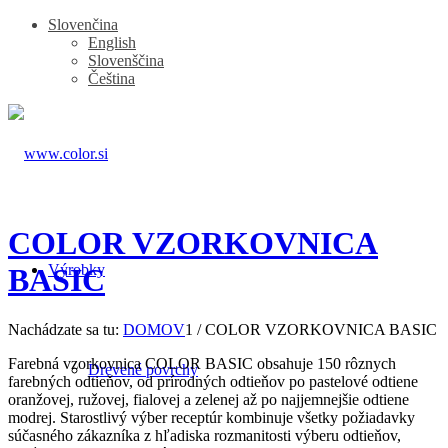
Slovenčina
English
Slovenščina
Čeština
COLOR VZORKOVNICA
Výrobky
BASIC
Nachádzate sa tu:
DOMOV
1
/
COLOR VZORKOVNICA BASIC
Farebná vzorkovnica COLOR BASIC obsahuje 150 rôznych
Drevené povrchy
farebných odtieňov, od prírodných odtieňov po pastelové odtiene
oranžovej, ružovej, fialovej a zelenej až po najjemnejšie odtiene
modrej. Starostlivý výber receptúr kombinuje všetky požiadavky
súčasného zákazníka z hľadiska rozmanitosti výberu odtieňov,