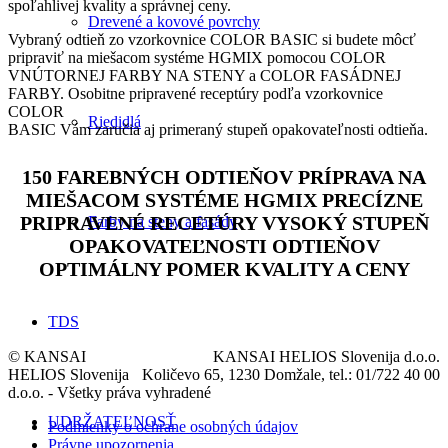
spoľahlivej kvality a správnej ceny.
Drevené a kovové povrchy
Vybraný odtieň zo vzorkovnice COLOR BASIC si budete môcť
pripraviť na miešacom systéme HGMIX pomocou COLOR
VNÚTORNEJ FARBY NA STENY a COLOR FASÁDNEJ
FARBY. Osobitne pripravené receptúry podľa vzorkovnice
COLOR
Riedidlá
BASIC Vám zaručia aj primeraný stupeň opakovateľnosti odtieňa.
150 FAREBNÝCH ODTIEŇOV
PRÍPRAVA NA
MIEŠACOM SYSTÉME HGMIX
PRECÍZNE
PRIPRAVENÉ RECETÚRY
VYSOKÝ STUPEŇ
Farby na steny a fasády
OPAKOVATEĽNOSTI ODTIEŇOV
OPTIMÁLNY POMER KVALITY A CENY
TDS
© KANSAI
KANSAI HELIOS Slovenija d.o.o.
HELIOS Slovenija
Količevo 65, 1230 Domžale, tel.: 01/722 40 00
d.o.o. - Všetky práva vyhradené
UDRŽATEĽNOSŤ
Podmienky o ochrane osobných údajov
Právne upozornenia